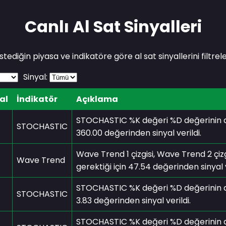
Canlı Al Sat Sinyalleri
İstediğin piyasa ve indikatöre göre al sat sinyallerini filtrele
Sinyal:
al
İndikatör
Açıklama
STOCHASTIC %K değeri %D değerinin alım
STOCHASTIC
360.00 değerinden sinyal verildi.
Wave Trend 1 çizgisi, Wave Trend 2 çizg
Wave Trend
gerektiği için 47.54 değerinden sinyal v
STOCHASTIC %K değeri %D değerinin alım
STOCHASTIC
3.83 değerinden sinyal verildi.
STOCHASTIC %K değeri %D değerinin alım